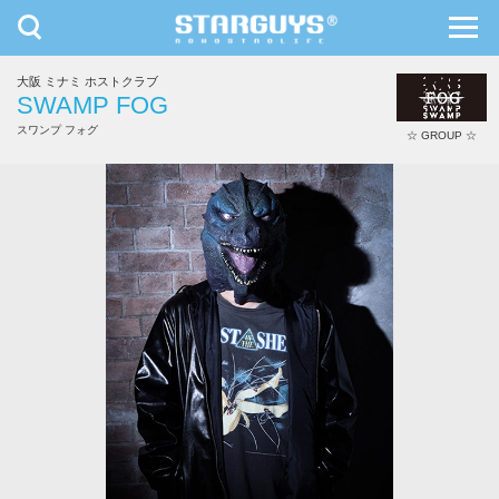
toggle
toggl
navigation
navig
大阪 ミナミ ホストクラブ
九州・沖縄
北海道・東北
SWAMP FOG
スワンプ フォグ
☆ GROUP ☆
神矢 樹