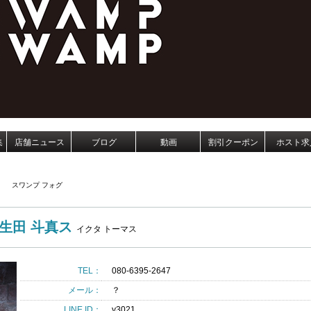
集
店舗ニュース
ブログ
動画
割引クーポン
ホスト求
G
スワンプ フォグ
生田 斗真ス
イクタ トーマス
TEL：
080-6395-2647
メール：
？
LINE ID：
y3021