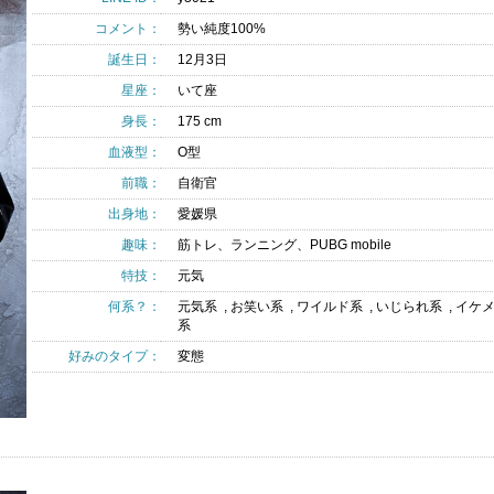
コメント：
勢い純度100%
誕生日：
12月3日
星座：
いて座
身長：
175 cm
血液型：
O型
前職：
自衛官
出身地：
愛媛県
趣味：
筋トレ、ランニング、PUBG mobile
特技：
元気
何系？：
元気系 , お笑い系 , ワイルド系 , いじられ系 , イケ
系
好みのタイプ：
変態