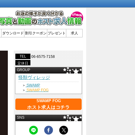
ダウンロード
割引クーポン
プレゼント
求人
TEL
06-6575-7158
定休日
GROUP
怪獣ヴィレッジ
SWAMP
>
SWAMP FOG
>
SWAMP FOG
ホスト求人はコチラ
SNS