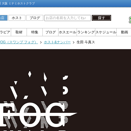
）┃大阪 ミナミホストクラブ
お店
ホスト
ブログ
ラビア
取材
特集
ブログ
ホスエール
ランキング
スケジュール
動画
 FOG（スワンプ フォグ）
ホスト&ナンバー
生田 斗真ス