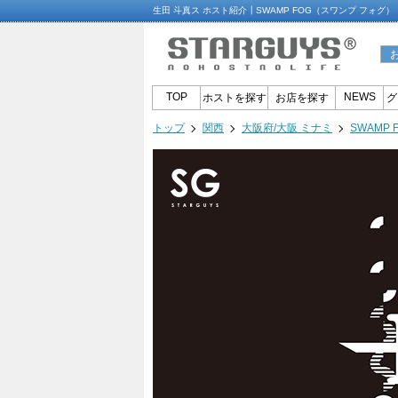
生田 斗真ス ホスト紹介┃SWAMP FOG（スワンプ フォグ
TOP
NEWS
ホストを探す
お店を探す
グ
トップ
関西
大阪府/大阪 ミナミ
SWAMP