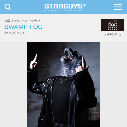
toggle
toggl
navigation
navig
大阪 ミナミ ホストクラブ
九州・沖縄
北海道・東北
SWAMP FOG
スワンプ フォグ
☆ GROUP ☆
はじめ