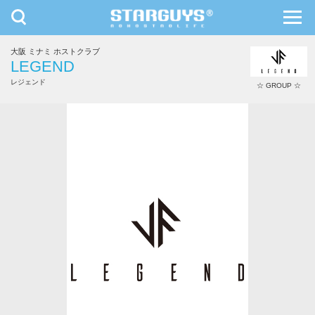
toggle
toggl
navigation
navig
大阪 ミナミ ホストクラブ
九州・沖縄
北海道・東北
LEGEND
レジェンド
☆ GROUP ☆
夢咲 夢叶