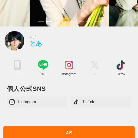
トア
とあ
TEL
LINE
Instagram
X
Tiktok
個人公式SNS
Instagram
TikTok
Ai$