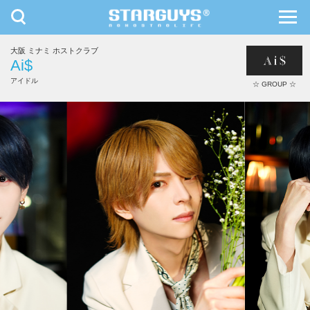
toggle
toggl
navigation
navig
大阪 ミナミ ホストクラブ
九州・沖縄
北海道・東北
Ai$
アイドル
☆ GROUP ☆
とあ