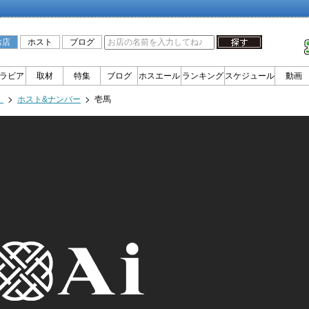
お店
ホスト
ブログ
ラビア
取材
特集
ブログ
ホスエール
ランキング
スケジュール
動画
）
ホスト&ナンバー
壱馬