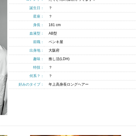
誕生日：
？
星座：
？
身長：
181 cm
血液型：
AB型
前職：
ペンキ屋
出身地：
大阪府
趣味：
推し活(LDH)
特技：
？
何系？：
？
好みのタイプ：
年上高身長ロングヘアー