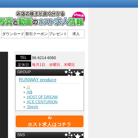
ダウンロード
割引クーポン
プレゼント
求人
TEL
06-6214-6060
定休日
毎月1日、水曜日、木曜日
GROUP
RUNWAY produce
Ai
>
Ai$
>
HOST OF DREAM
>
ACE CENTURION
>
ShinAi
>
Ai
ホスト求人はコチラ
SNS