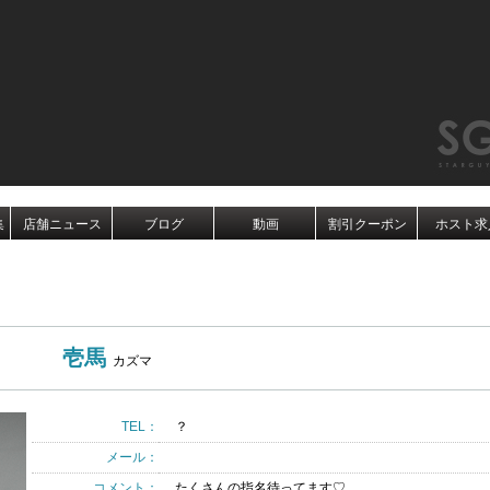
集
店舗ニュース
ブログ
動画
割引クーポン
ホスト求
壱馬
カズマ
TEL：
？
メール：
コメント：
たくさんの指名待ってます♡