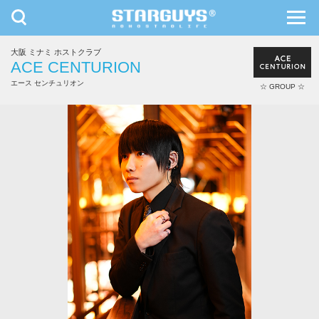
toggle
toggl
navigation
navig
大阪 ミナミ ホストクラブ
九州・沖縄
北海道・東北
ACE CENTURION
エース センチュリオン
☆ GROUP ☆
あおぞら