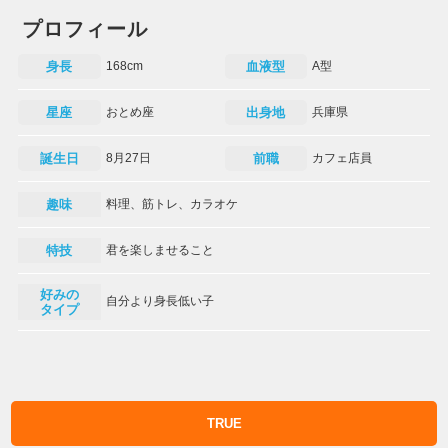
プロフィール
身長
168cm
血液型
A型
星座
おとめ座
出身地
兵庫県
誕生日
8月27日
前職
カフェ店員
趣味
料理、筋トレ、カラオケ
特技
君を楽しませること
好みの
自分より身長低い子
タイプ
TRUE