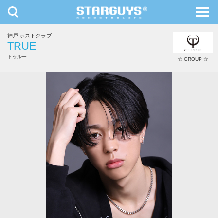
toggle
toggl
navigation
navig
神戸 ホストクラブ
九州・沖縄
北海道・東北
TRUE
トゥルー
☆ GROUP ☆
影乃 天樹