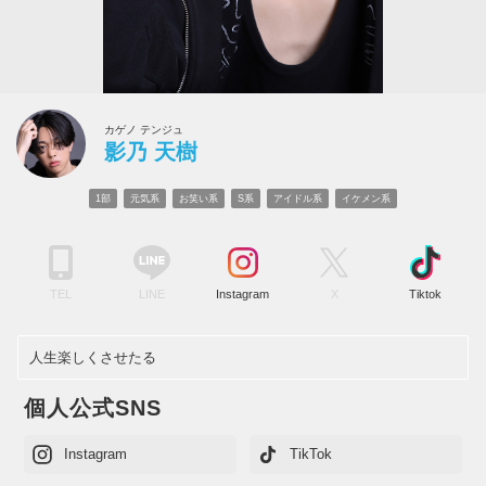
カゲノ テンジュ
影乃 天樹
1部
元気系
お笑い系
S系
アイドル系
イケメン系
TEL
LINE
Instagram
X
Tiktok
人生楽しくさせたる
個人公式SNS
Instagram
TikTok