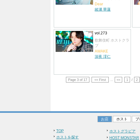
Dear
綾瀬 華蓮
vol.273
歌舞伎町 ホストクラ
ブ
AWAKE
深夜 澪仁
Page 3 of 17
<< First
...
<<
1
/
2
お店
ホスト
ブ
TOP
ホストグラビア
ホストを探す
HOST MONSTAR