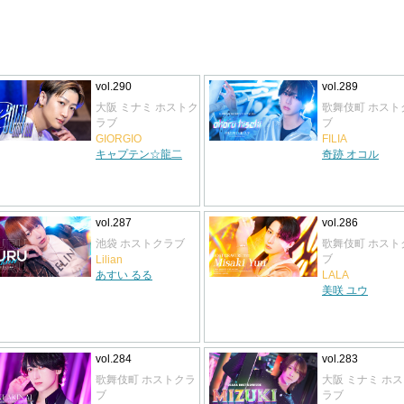
vol.290
vol.289
大阪 ミナミ ホストク
歌舞伎町 ホスト
ラブ
ブ
GIORGIO
FILIA
キャプテン☆龍二
奇跡 オコル
vol.287
vol.286
池袋 ホストクラブ
歌舞伎町 ホスト
ブ
Lilian
あすい るる
LALA
美咲 ユウ
vol.284
vol.283
歌舞伎町 ホストクラ
大阪 ミナミ ホ
ブ
ラブ