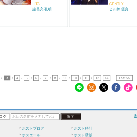
LiTA
GENTLY
諸葛亮 孔明
ヒル舞 優真
/
3
/
4
/
5
/
6
/
7
/
8
/
9
/
10
/
11
/
12
>>
...
Last >>
ログ
ホストブログ
ホスト時計
ホスエール
ホスト壁紙