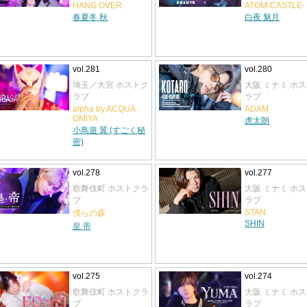
HANG OVER
ATOM-CASTLE-
春夏冬 秋
白夜 魅月
vol.281
vol.280
埼玉／大宮 ホストク
大阪 ミナミ ホ
ラブ
ラブ
alpha by ACQUA
ADAM
OMIYA
虎太朗
小鳥遊 翼 (すごく秘
密)
vol.278
vol.277
歌舞伎町 ホストクラ
大阪 ミナミ ホ
ブ
ラブ
STAN
僕らの森
SHIN
皇 帝
vol.275
vol.274
歌舞伎町 ホストクラ
大阪 ミナミ ホ
ブ
ラブ