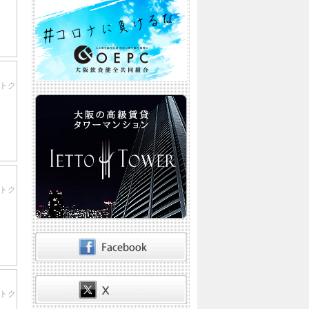
ストク
ストク
ストク