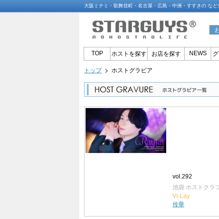
大阪ミナミ・歌舞伎町・名古屋・広島・中洲・すすきの など
TOP
NEWS
ホストを探す
お店を探す
グ
トップ
ホストグラビア
vol.292
池袋 ホストクラ
Vi-Lay
伶華