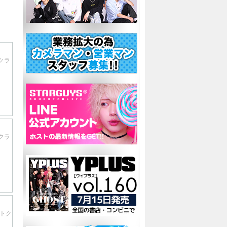
クラ
クラ
ストク