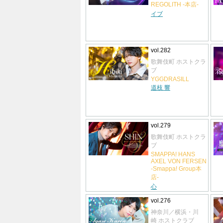
REGOLITH -本店-
イブ
vol.282
歌舞伎町 ホストクラ
ブ
YGGDRASILL
道枝 響
vol.279
歌舞伎町 ホストクラ
ブ
SMAPPA! HANS
AXEL VON FERSEN
-Smappa! Group本
店-
心
vol.276
神奈川／横浜・川
崎 ホストクラブ