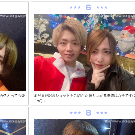
か? とっても楽
まだまだ記念ショットをご紹介☆ 盛り上がる準備は万全です(
｀w´)⊃