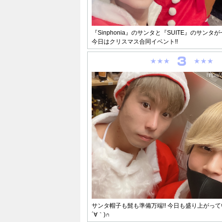
『Sinphonia』のサンタと『SUITE』のサン
今日はクリスマス合同イベント!!
サンタ帽子も髭も準備万端!! 今日も盛り上がって
´∀｀)∩