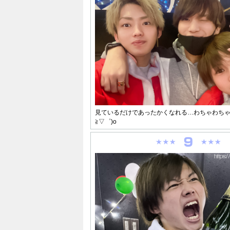
見ているだけであったかくなれる…わちゃわちゃ
≧▽゜)o