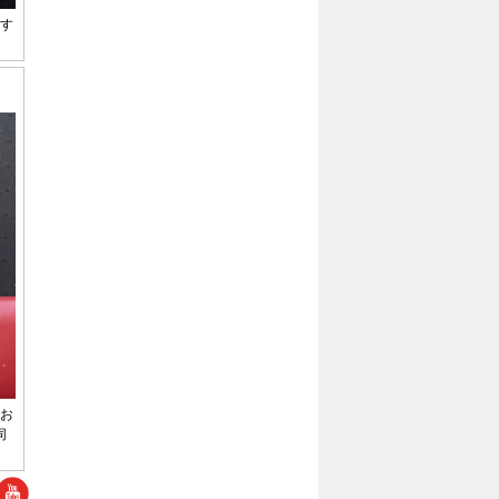
す
お
同