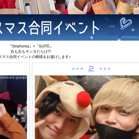
『Sinphonia』×『SUITE』
右も左もサンタだらけ!?
スマス合同イベントの模様をお届けします♪