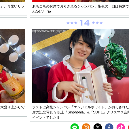
ク」、可愛いリッ
あちこちのお席でおろされるシャンパン、聖夜の一口は特別で
ね(o≧▽゜)o
始大盛り上がりで
ラストは高級シャンパン「エンジェルホワイト」がおろされた
席の記念写真☆ 以上『Sinphonia』&『SUITE』クリスマス合
イベントでした!!!