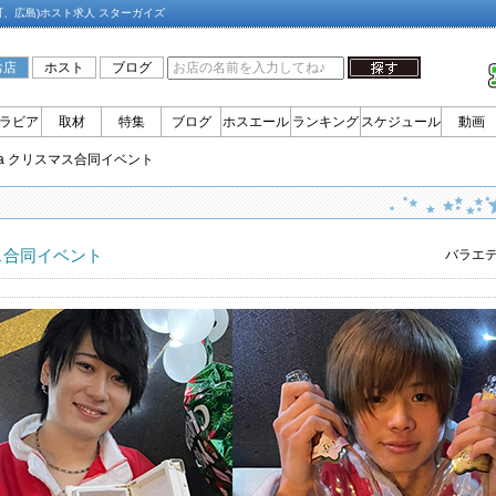
町、広島)ホスト求人 スターガイズ
お店
ホスト
ブログ
ラビア
取材
特集
ブログ
ホスエール
ランキング
スケジュール
動画
onia クリスマス合同イベント
リスマス合同イベント
バラエ