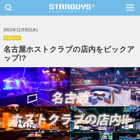
toggle
toggl
navigation
navig
九州・沖縄
北海道・東北
2021年12月8日(水)
名古屋ホストクラブの店内をピックア
ップ!?