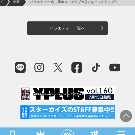
プ
企画
バラエティー 名古屋ホストクラブの店内をピックアップ!?
バラエティー一覧へ