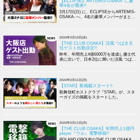
【ECLIPSE】ARTEMIS-OSAKA- に豪
華4名が襲来!!
3月17日(日) に、ECLIPSEからARTEMIS-
OSAKA- へ、4名の豪華メンバーがまとめ
てゲスト出勤する。
2024年3月13日(水)
【THE CLUB OSAKA】涼風 つばき主
任ゲスト出勤決定!!
昨年、年間売上4億6000万を達成し優士代
表に次いで、日本2位に輝いた涼風 つばさ
主任が大阪へ舞い降りる。
2024年3月11日(月)
【STAR】新掲載スタート!!
歌舞伎町ホストクラブ『STAR』が、スタ
ーガイズの掲載をスタートした。
2024年3月11日(月)
【THE CLUB OSAKA】年間売上1億円
player『ウル』電撃移籍!!
ROLAND GROUPのTHE CLUB OSAKA