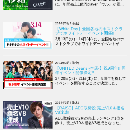
に、年間売上1億円player『ウル』が電撃
移籍した。
2024年3月8日(金)
【White Day】全国各地のホストクラ
ブでホワイトデーイベント開催!!
3月13日(水)・14日(木) に、全国各地のホ
ストクラブでホワイトデーイベントが開
催される。
2024年3月8日(金)
【UNITED Dear's -本店-】祝9周年!! 周
年イベント開催決定!!
3月20日(水)・21日(木) に、9周年を祝して
イベントを開催することが決定した。
2024年3月7日(木)
【RAISE】AEG取締役 売上V10＆指名
V8達成!!
AEG取締役が2月の売上ランキング1位を
飾り、売上V10＆指名V8達成となった。