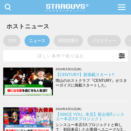
toggle
toggl
navigation
navig
九州・沖縄
北海道・東北
ホストニュース
TOP
ニュース
特別営業日
バラエティー
詳しい条件で絞り込む
2024年3月21日(木)
【CENTURY】新掲載スタート!!
岡山のホストクラブ『CENTURY』がスタ
ーガイズに掲載スタートした。
2024年3月21日(木)
【SINCE YOU...本店】新企画⁈シンス
ユー本店3大プロジェクト
シンスユー本店3大プロジェクトと称し
て、初回来店したお客様へユニークな3つ