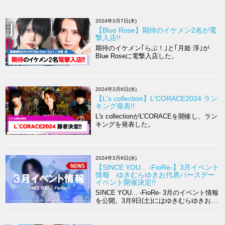
2024年3月7日(木)
【Blue Rose】期待のイケメン2名が電
撃入店!!
期待のイケメン｢らぶ！｣と｢月姫 淳｣が
Blue Roseに電撃入店した。
2024年3月6日(水)
【L's collection】L'CORACE2024 ラン
キング発表!!
L's collectionがL'CORACEを開催し、ラン
キングを発表した。
2024年3月6日(水)
【SINCE YOU... -FioRe-】3月イベント
情報 ゆきむらゆきお代表バースデー
イベント開催決定!!
SINCE YOU... -FioRe- 3月のイベント情報
を公開。3月9日(土)にはゆきむらゆきお代
表のバースデーイベントを控えている。