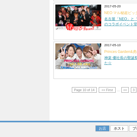
2017-05-20
NEO マル秘超ビ
名古屋「NEO」と
のコラボイベント
2017-05-10
Princes Garden
聖誕祭
神楽 優社長の聖誕
た☆
Page 10 of 14
<< First
...
<<
3
お店
ホスト
ブ