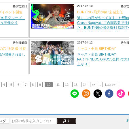
2017-05-10
特別営業日
特別
ッグイベント開催
BUNTING 飛天御剣 琉 副主任
BIRTHDAY PARTY&Beat Crush
「冬月グループ」
遂にこの日がやってきました!!Bea
Nagoya グランドオープンevent
堂々開催☆彡
Crush Nagoyaにて合同営業で
た、BUNTING☆飛天御剣 琉副主
BIRTHDAY PARTY&Beat Crush
Nagoyaグランドオープンevent!!
2017-04-12
特別営業日
特別
&虎の穴 神楽 優 社長
キャスト全員 BIRTHDAY
PARTY(NEOS,GROSS合同)@N
祭が開催されまし
キャスト全員 BIRTHDAY
PARTY(NEOS,GROSS合同)で
上がり!!
4
5
6
7
8
9
10
11
12
13
14
>>
...
Last >>
ログ