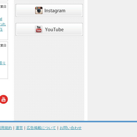
営業日
t
行われ
任
営業日
EOS
大盛り
利用規約
｜
運営
｜
広告掲載について
｜
お問い合わせ