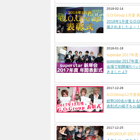
2018-02-14
G.O.Group 1月度
2018年1月度 G.O.
催されましたよ～
2018-01-18
supestar 2017
supestar 201
会場で初開催!!バ
きましたよ!!
2017-12-28
G.O.Group12月
総勢160名が集まるG.
表彰式の様子をお
2017-12-25
AIRGROUP 2017 Dr