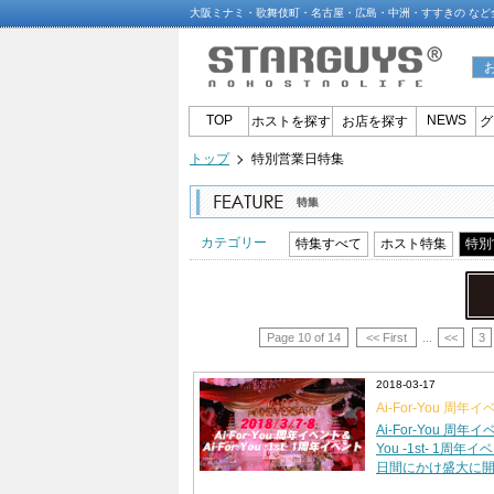
大阪ミナミ・歌舞伎町・名古屋・広島・中洲・すすきの な
TOP
NEWS
ホストを探す
お店を探す
グ
トップ
特別営業日特集
カテゴリー
特集すべて
ホスト特集
特別
Page 10 of 14
<< First
...
<<
3
2018-03-17
Ai-For-You 周年イ
You -1st- 1周年
Ai-For-You 周年イ
You -1st- 1周
日間にかけ盛大に開催