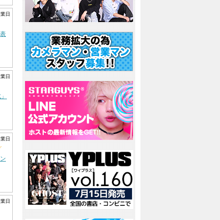
営業日
間表
営業日
式」
営業日
グ
ン
営業日