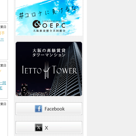
営業日
選手
コー
営業日
プ
一同
E
まし
営業日