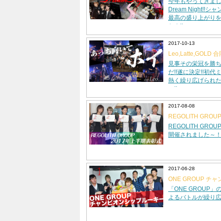
今年もやってきまし
Dream Night!
最高の盛り上がり
たよ!!
2017-10-13
Leo,Latte,GO
イ!最強決定戦!!
見事その栄冠を勝
だ!!遂に決定!!初
熱く繰り広げられ
い!!
2017-08-08
REGOLITH GRO
REGOLITH GRO
開催されました～
2017-06-28
ONE GROUP チャ
ーキー
「ONE GROUP
よるバトルが繰り