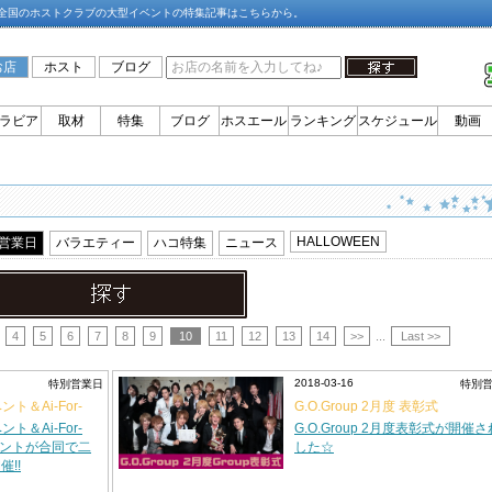
ど全国のホストクラブの大型イベントの特集記事はこちらから。
お店
ホスト
ブログ
ラビア
取材
特集
ブログ
ホスエール
ランキング
スケジュール
動画
HALLOWEEN
営業日
バラエティー
ハコ特集
ニュース
4
5
6
7
8
9
10
11
12
13
14
>>
...
Last >>
2018-03-16
特別営業日
特別
ベント＆Ai-For-
G.O.Group 2月度 表彰式
イベント
ベント＆Ai-For-
G.O.Group 2月度表彰式が開催
年イベントが合同で二
した☆
!!