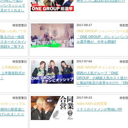
た!!年に一度の
神セブンに選ばれるのは誰だ??
!シャンパンラッシュで
を見せてくれまし
2017-09-17
特別営業日
特別
LD 合同あっち向いてホ
ONE GROUP シャンパンコール
権
ち取るのは一体誰
「ONE GROUP」のシャンパン
代ミスターホイホイ♪
ル選手権が、今年も開催!!
た死闘をご覧下さ
2017-07-04
特別営業日
特別
UP 上半期表彰式
ONE GROUP チャンピオンシッ
UP 上半期表彰式が
関西の人気グループ「ONE
！！
GROUP」の精鋭人気ホスト達が
に集結!!各店の名誉をかけた「ON
GROUP チャンピオンシップ」が
「桜 -PLATINUM-」で開催され
たよ☆
2017-05-23
特別営業日
特別
ンピオンシップル
Astro AXIA 合同営業
」の期待の新星達に
ミナミのイケメンが勢揃い!!!!!
広げられました☆