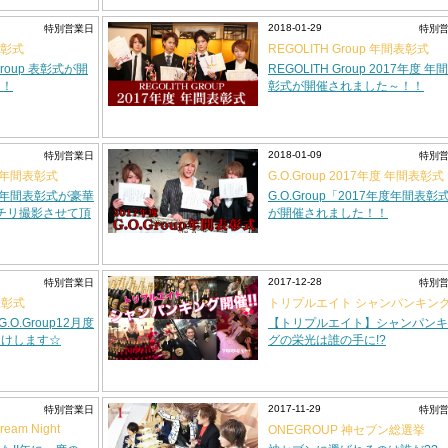
2018-01-29
特別営業日
特別
 表彰式
REGOLITH Group 年間表彰式
Group 表彰式が開
REGOLITH Group 2017年度 年
！！
彰式が開催されました～！！
2018-01-09
特別営業日
特別
年度 年間表彰式
G.O.Group 2017年度 年間表彰式
7年度 年間表彰式が豪華
G.O.Group「2017年度年間表彰
ッチリ撮影させて頂
が開催されました！！
2017-12-28
特別営業日
特別
度表彰式
トリプルエイト シャンパンキン
O.Group12月度
【トリプルエイト】シャンパンキ
届けします☆
グの栄光は誰の手に!?
2017-11-29
特別営業日
特別
eam Night
ONEGROUP 神セブン総選挙