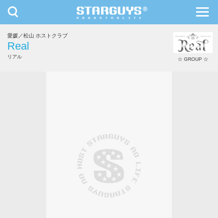
toggle
toggl
navigation
navig
愛媛／松山 ホストクラブ
九州・沖縄
北海道・東北
Real
リアル
☆ GROUP ☆
西本