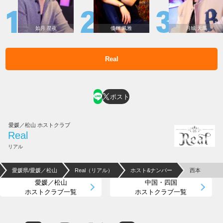
如月 星夜
優輝 風雅
月城 天馬
Real
ホスト求人はコチラ
ポスト
愛媛／松山 ホストクラブ
Real
リアル
愛媛県/愛媛／松山
Real（リアル）
ホスト&ナンバー
西本
愛媛／松山
中国・四国
ホストクラブ一覧
ホストクラブ一覧