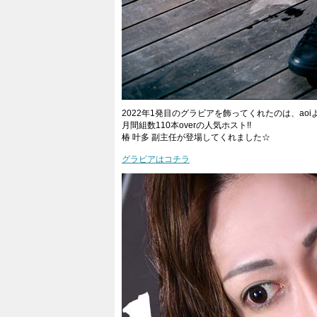
2022年1発目のグラビアを飾ってくれたのは、aoi
月間組数110本overの人気ホスト!!
椿 叶多 副主任が登場してくれました☆
グラビアはコチラ