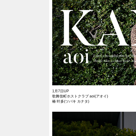
1月7日UP
歌舞伎町ホストクラブ aoi(アオイ)
椿 叶多(ツバキ カナタ)