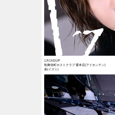
1月14日UP
歌舞伎町ホストクラブ 愛本店(アイホンテン)
泉(イズミ)