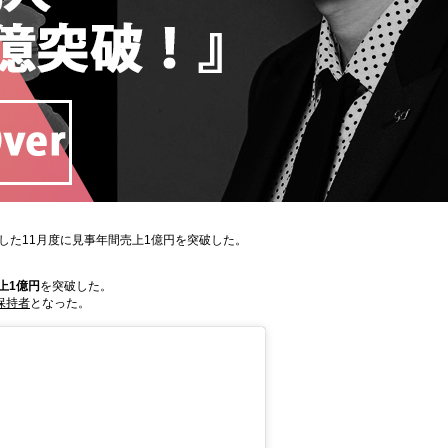
記録した11月度に見事年間売上1億円を突破した。
上1億円
を突破した。
保持者
となった。