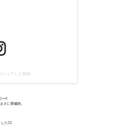
d)がシェアした投稿
ー!!
まさに脅威的。
🙇‍♀️