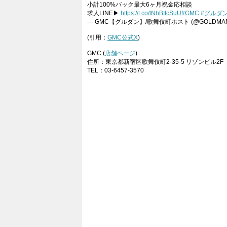
小計100%バック最大6ヶ月祝金応相談
求人LINE▶︎
https://t.co/lNhBIIcSuU
#GMC
#グルダ
— GMC【グルダン】/歌舞伎町ホスト (@GOLDMAN
(引用：
GMC公式X
)
GMC (
店舗ページ
)
住所：東京都新宿区歌舞伎町2-35-5 リゾンビル2F
TEL：03-6457-3570