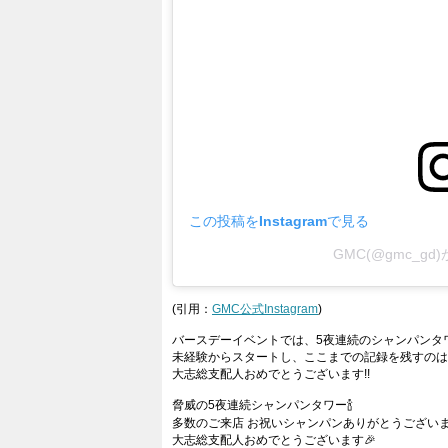
この投稿をInstagramで見る
GMC(@gmc_g
(引用：
GMC公式Instagram
)
バースデーイベントでは、5夜連続のシャンパンタワ
未経験からスタートし、ここまでの記録を残すのは
大志総支配人おめでとうございます!!
脅威の5夜連続シャンパンタワー🍾
多数のご来店 お祝いシャンパンありがとうございました
大志総支配人おめでとうございます🎉