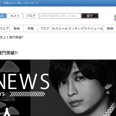
町、広島)ホスト求人 スターガイズ
お店
ホスト
ブログ
ラビア
取材
特集
ブログ
ホスエール
ランキング
スケジュール
動画
売上１億円突破!!
円突破!!