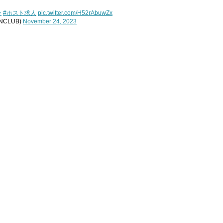
ン
#ホスト求人
pic.twitter.com/H52rAbuwZx
CLUB)
November 24, 2023