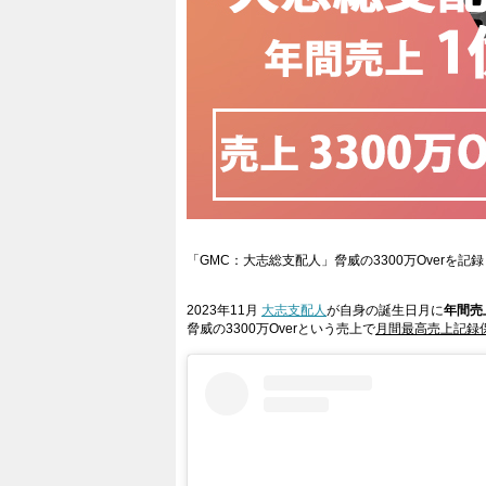
「GMC：大志総支配人」脅威の3300万Overを
2023年11月
大志支配人
が自身の誕生日月に
年間売
脅威の3300万Overという売上で
月間最高売上記録