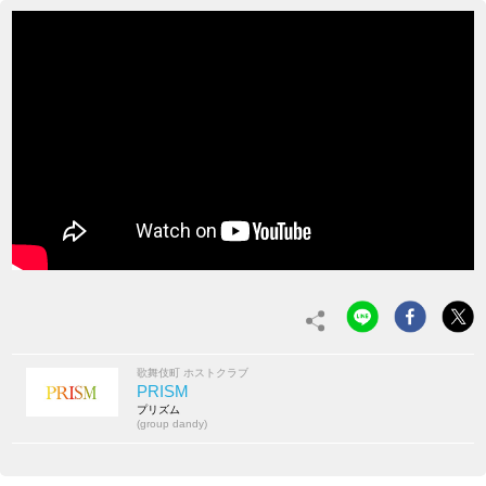
歌舞伎町 ホストクラブ
PRISM
プリズム
(group dandy)