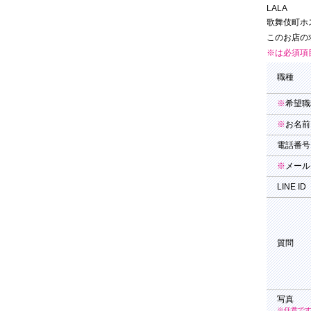
LALA
歌舞伎町ホス
このお店の
※は必須項
職種
※
希望職
※
お名前
電話番号
※
メール
LINE ID
質問
写真
※任意で