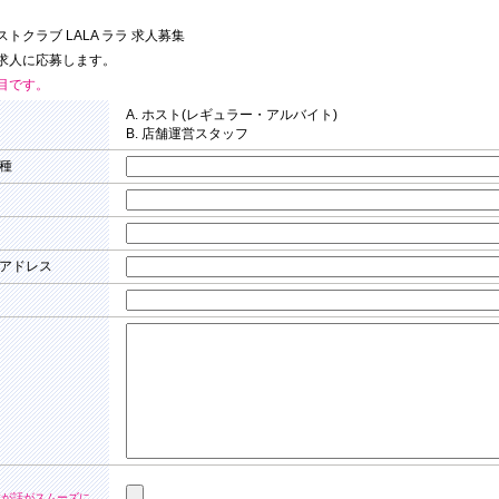
トクラブ LALA ララ 求人募集
求人に応募します。
目です。
A. ホスト(レギュラー・アルバイト)
B. 店舗運営スタッフ
種
アドレス
すが話がスムーズに